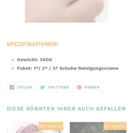
SPEZIFIKATIONEN:
Gewicht: 260G
Paket: 1*/ 2* / 3* Schuhe Reinigungscreme
AUF
AUF
AUF
TEILEN
TWITTERN
PINNEN
FACEBOOK
TWITTER
PINTEREST
TEILEN
TWITTERN
PINNEN
DIESE KÖNNTEN IHNEN AUCH GEFALLEN
Integrierter
Multifunktionale
€21 sparen
€8 sparen
Gehörschutz
LED-