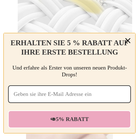
ERHALTEN SIE 5 % RABATT AUF
✨Geltungsbereich
IHRE ERSTE BESTELLUNG
Kleine weiße Schuhe, Reiseschuhe,
Lederschuhe, Sportschuhe, Segeltuchschuhe,
Ledertaschen, Autoinnenausstattung usw.
Und erfahre als Erster von unseren neuen Produkt-
Drops!
🥑5% RABATT