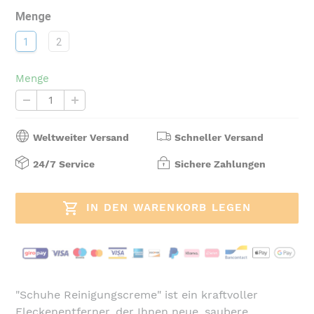
Menge
1
2
Menge
Weltweiter Versand
Schneller Versand
24/7 Service
Sichere Zahlungen
IN DEN WARENKORB LEGEN
Produkt
wird
"Schuhe Reinigungscreme" ist ein kraftvoller
zum
Fleckenentferner, der Ihnen neue, saubere