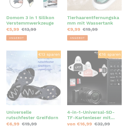
Domom 3 in 1 Silikon
Tierhaarentfernungska
Verstemmwerkzeuge
mm mit Wassertank
Sonderpreis
€5,99
Normaler
€13,99
Sonderpreis
€9,99
Normaler
€19,99
Preis
Preis
ANGEBOT
ANGEBOT
Universelle
4-
€13 sparen
€16 sparen
rutschfester
in-
Greifdorn
1-
Universal-
SD-
TF-
Kartenleser
mit
mehreren
Universelle
4-in-1-Universal-SD-
rutschfester Greifdorn
TF-Kartenleser mit
Anschlüssen
mehreren Anschlüssen
Sonderpreis
€6,99
Normaler
€19,99
Sonderpreis
von €16,99
Normaler
€32,99