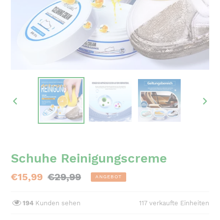
VORHERIGER
NÄC
SCHIEBER
SCH
Schuhe Reinigungscreme
Sonderpreis
€15,99
Normaler
€29,99
ANGEBOT
Preis
194
Kunden sehen
117
verkaufte Einheiten