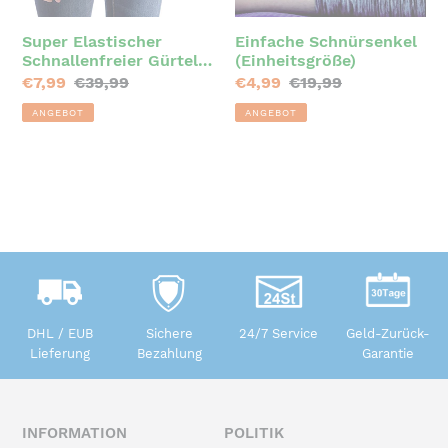
Herren
Super Elastischer
Einfache Schnürsenkel
Schnallenfreier Gürtel
(Einheitsgröße)
für Damen und Herren
Sonderpreis
€7,99
Normaler
€39,99
Sonderpreis
€4,99
Normaler
€19,99
Preis
Preis
ANGEBOT
ANGEBOT
DHL / EUB
Sichere
24/7 Service
Geld-Zurück-
Lieferung
Bezahlung
Garantie
INFORMATION
POLITIK