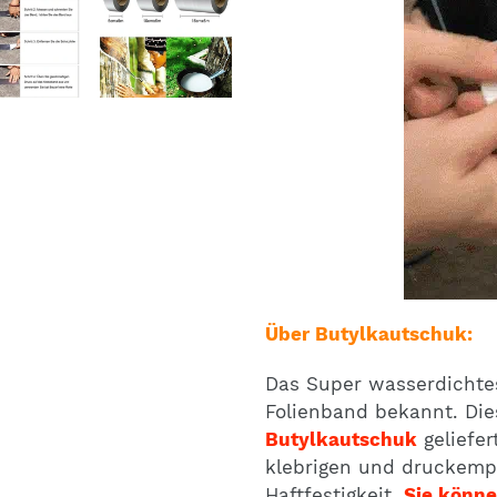
Über Butylkautschuk:
Das Super wasserdichtes
Folienband bekannt. Di
Butylkautschuk
geliefer
klebrigen und druckempf
Haftfestigkeit.
Sie könne