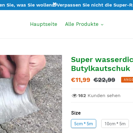
en Sie, was Sie wollen🎁Verpassen Sie nicht die Super-R
Hauptseite
Alle Produkte
Super wasserdic
Butylkautschuk
Sonderpreis
€11,99
Normaler
€22,99
ANG
Preis
162
Kunden sehen
Size
5cm * 5m
10cm * 5m