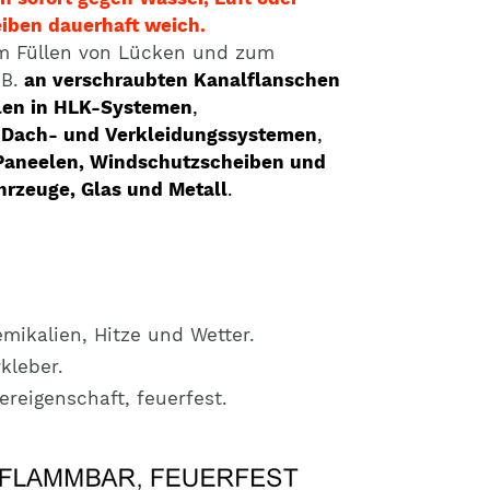
iben dauerhaft weich.
m Füllen von Lücken und zum
B.
an verschraubten Kanalflanschen
len in HLK-Systemen
,
,
Dach- und Verkleidungssystemen
,
Paneelen, Windschutzscheiben und
hrzeuge, Glas und Metall
.
mikalien, Hitze und Wetter.
kleber.
ereigenschaft, feuerfest.