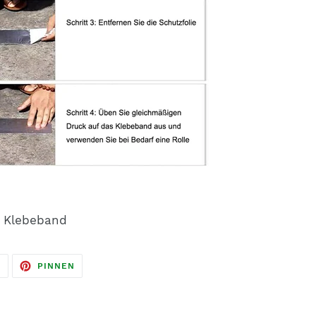
s Klebeband
AUF
AUF
N
PINNEN
TWITTER
PINTEREST
TWITTERN
PINNEN