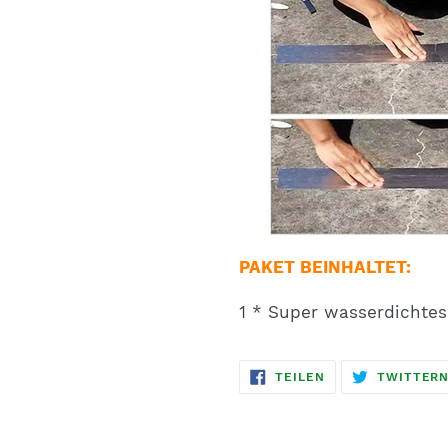
PAKET BEINHALTET:
1 * Super wasserdichte
AUF
TEILEN
TWITTER
FACEBOOK
TEILEN