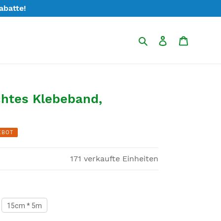
abatte!
Suchen
Einloggen
Warenk
htes Klebeband,
EBOT
171
verkaufte Einheiten
15cm * 5m