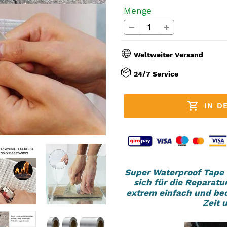
Menge
Weltweiter Versand
24/7 Service
IN D
Produkt
wird
Super Waterproof Tape i
sich für die Reparatu
zum
extrem einfach und beq
Warenkorb
Zeit 
hinzugefügt