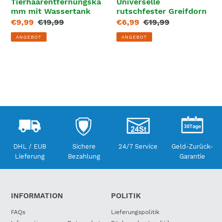
Tierhaarentfernungska
Universelle
mm mit Wassertank
rutschfester Greifdorn
Sonderpreis
€9,99
Normaler
€19,99
Sonderpreis
€6,99
Normaler
€19,99
Preis
Preis
ANGEBOT
ANGEBOT
DHL / EUB
Sichere
24/7 Service
Geld-Zurück-
Lieferung
Bezahlung
Garantie
INFORMATION
POLITIK
FAQs
Lieferungspolitik