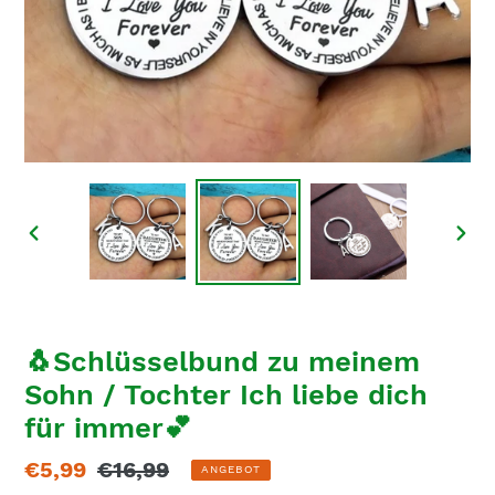
VORHERIGER
NÄC
SCHIEBER
SCH
🐧Schlüsselbund zu meinem
Sohn / Tochter Ich liebe dich
für immer💕
Sonderpreis
€5,99
Normaler
€16,99
ANGEBOT