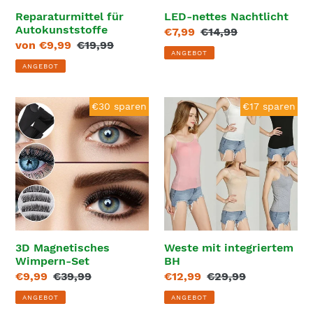
Reparaturmittel für
LED-nettes Nachtlicht
Autokunststoffe
Sonderpreis
€7,99
Normaler
€14,99
Sonderpreis
von €9,99
Normaler
€19,99
Preis
ANGEBOT
Preis
ANGEBOT
3D
Weste
€30 sparen
€17 sparen
Magnetisches
mit
Wimpern-
integriertem
Set
BH
3D Magnetisches
Weste mit integriertem
Wimpern-Set
BH
Sonderpreis
€9,99
Normaler
€39,99
Sonderpreis
€12,99
Normaler
€29,99
Preis
Preis
ANGEBOT
ANGEBOT