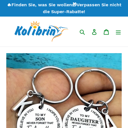
Direkt
🔥Finden Sie, was Sie wollen🎁Verpassen Sie nicht
zum
die Super-Rabatte!
Inhalt
Suchen
Einloggen
Warenk