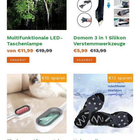
Silikon
Verstemmwerkzeuge
Multifunktionale LED-
Domom 3 in 1 Silikon
Taschenlampe
Verstemmwerkzeuge
Sonderpreis
von €11,99
Normaler
€19,99
Sonderpreis
€5,99
Normaler
€13,99
Preis
Preis
ANGEBOT
ANGEBOT
Tierhaarentfernungskamm
Universelle
€10 sparen
€13 sparen
mit
rutschfester
Wassertank
Greifdorn