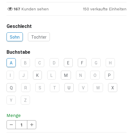
Preis
167
Kunden sehen
150
verkaufte Einheiten
Geschlecht
Sohn
Tochter
Buchstabe
A
B
C
D
E
F
G
H
I
J
K
L
M
N
O
P
Q
R
S
T
U
V
W
X
Y
Z
Menge