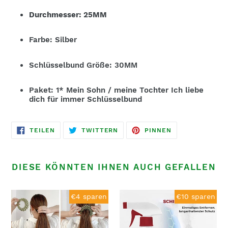
Durchmesser: 25MM
Farbe: Silber
Schlüsselbund Größe: 30MM
Paket: 1* Mein Sohn / meine Tochter Ich liebe
dich für immer Schlüsselbund
AUF
AUF
AUF
TEILEN
TWITTERN
PINNEN
FACEBOOK
TWITTER
PINTEREST
TEILEN
TWITTERN
PINNEN
DIESE KÖNNTEN IHNEN AUCH GEFALLEN
Lazy
Anti-
€4 sparen
€10 sparen
Vogelnests
Schimmel-
Haarschmuck
Reinigungsschaum