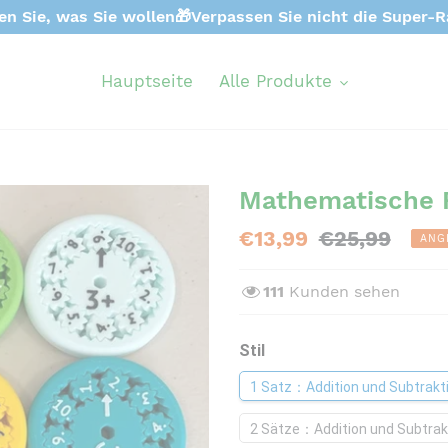
en Sie, was Sie wollen🎁Verpassen Sie nicht die Super-R
Hauptseite
Alle Produkte
Mathematische F
Sonderpreis
€13,99
Normaler
€25,99
ANG
Preis
111
Kunden sehen
Stil
1 Satz：Addition und Subtrakt
2 Sätze：Addition und Subtrakti