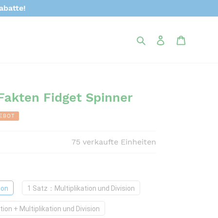
abatte!
Suchen
Einloggen
Warenk
akten Fidget Spinner
EBOT
75
verkaufte Einheiten
ion
1 Satz：Multiplikation und Division
on + Multiplikation und Division