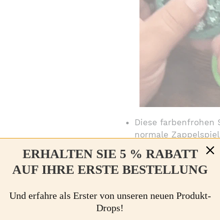
Diese farbenfrohen 
normale Zappelspiel
Hilfsmittel, um mat
ERHALTEN SIE 5 % RABATT
und interaktive Weis
AUF IHRE ERSTE BESTELLUNG
beobachten Sie, wie
Lernerlebnis ein E
Und erfahre als Erster von unseren neuen Produkt-
Unvorhersehbarkeit 
Drops!