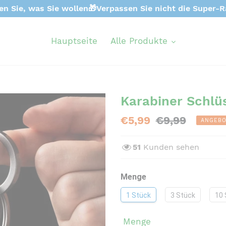
en Sie, was Sie wollen🎁Verpassen Sie nicht die Super-R
Hauptseite
Alle Produkte
Karabiner Schlü
Sonderpreis
€5,99
Normaler
€9,99
ANGEBO
Preis
51
Kunden sehen
Menge
1 Stück
3 Stück
10 
Menge