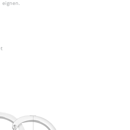
 eignen.
t