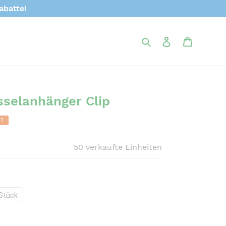
abatte!
Suchen
Einloggen
Warenk
sselanhänger Clip
T
50
verkaufte Einheiten
Stück