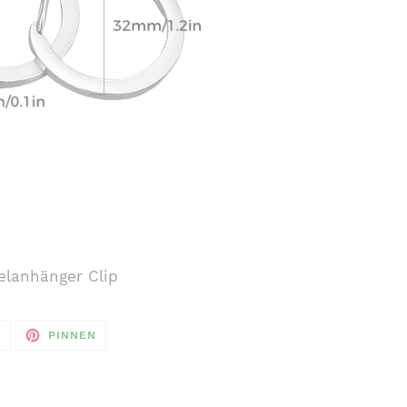
elanhänger Clip
AUF
AUF
N
PINNEN
TWITTER
PINTEREST
TWITTERN
PINNEN