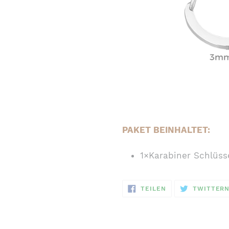
PAKET BEINHALTET:
1×Karabiner Schlüss
AUF
TEILEN
TWITTER
FACEBOOK
TEILEN