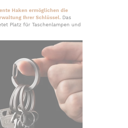
igente Haken ermöglichen die
rwaltung Ihrer Schlüssel.
Das
tet Platz für Taschenlampen und