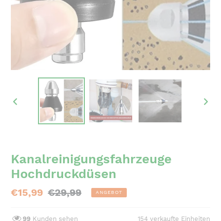
VORHERIGER
NÄC
SCHIEBER
SCH
Kanalreinigungsfahrzeuge
Hochdruckdüsen
Sonderpreis
€15,99
Normaler
€29,99
ANGEBOT
Preis
99
Kunden sehen
154
verkaufte Einheiten