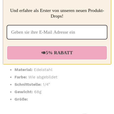
Der Arbeitsdruck beträgt bis zu 5000 PSI
Aus korrosionsbeständigem Edelstahl, robust
Und erfahre als Erster von unseren neuen Produkt-
und langlebig
Drops!
Das Ende der Kanaldüse ist ein 1/4"-Stecker
für einen schnellen Anschluss
Geeignet für heißes Wasser bis 310℉
🥑5% RABATT
SPEZIFIKATIONEN
Material:
Edelstahl
Farbe:
Wie abgebildet
Schnittstelle:
1/4"
Gewicht:
68g
Größe: