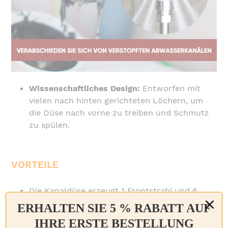
Wissenschaftliches Design:
Entworfen mit
vielen nach hinten gerichteten Löchern, um
die Düse nach vorne zu treiben und Schmutz
zu spülen.
VORTEILE
Die Kanaldüse erzeugt 1 Frontstrahl und 6
Rückstrahler
ERHALTEN SIE 5 % RABATT AUF
Die Düse ist klein genug für Ecken
IHRE ERSTE BESTELLUNG