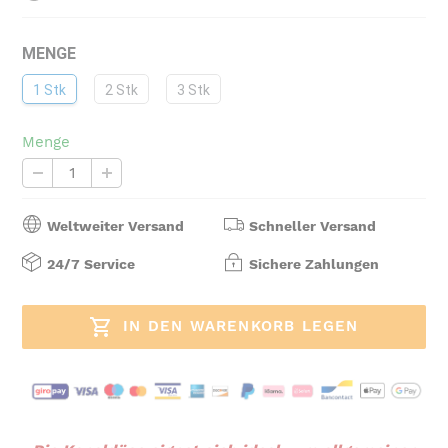
MENGE
1 Stk
2 Stk
3 Stk
Menge
Weltweiter Versand
Schneller Versand
24/7 Service
Sichere Zahlungen
IN DEN WARENKORB LEGEN
Produkt
wird