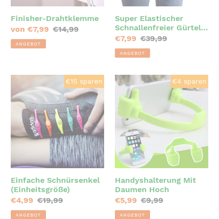
Herren
Finisher-Drahtklemme
Super Elastischer
Schnallenfreier Gürtel
Sonderpreis
von €7,99
Normaler
€14,99
für Damen und Herren
Sonderpreis
€7,99
Normaler
€39,99
Preis
ANGEBOT
Preis
ANGEBOT
Einfache
Handyshalterung
€15 sparen
€4 sparen
Schnürsenkel
Mit
(Einheitsgröße)
Daumen
Hoch
Einfache Schnürsenkel
Handyshalterung Mit
(Einheitsgröße)
Daumen Hoch
Sonderpreis
€4,99
Normaler
€19,99
Sonderpreis
€5,99
Normaler
€9,99
Preis
Preis
ANGEBOT
ANGEBOT