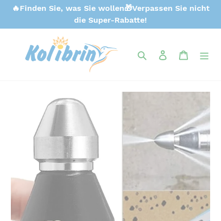
Direkt
🔥Finden Sie, was Sie wollen🎁Verpassen Sie nicht
zum
die Super-Rabatte!
Inhalt
Suchen
Einloggen
Warenk