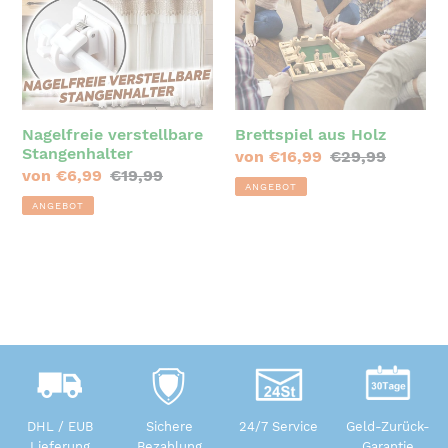
Nagelfreie verstellbare
Brettspiel aus Holz
Stangenhalter
Sonderpreis
von €16,99
Normaler
€29,99
Sonderpreis
von €6,99
Normaler
€19,99
Preis
ANGEBOT
Preis
ANGEBOT
DHL / EUB
Sichere
24/7 Service
Geld-Zurück-
Lieferung
Bezahlung
Garantie