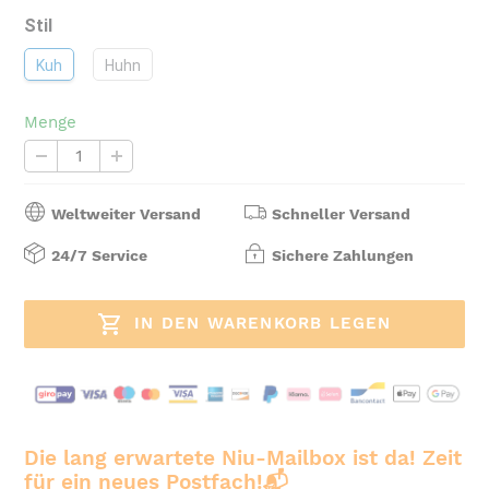
Stil
Kuh
Huhn
Menge
Weltweiter Versand
Schneller Versand
24/7 Service
Sichere Zahlungen
IN DEN WARENKORB LEGEN
Produkt
wird
Die lang erwartete Niu-Mailbox ist da! Zeit
zum
für ein neues Postfach!📬