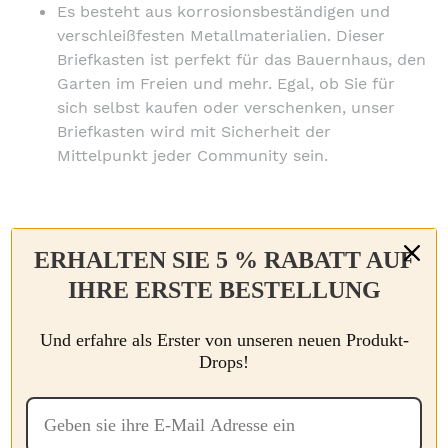
Es besteht aus korrosionsbeständigen und
verschleißfesten Metallmaterialien. Dieser
Briefkasten ist perfekt für das Bauernhaus, den
Garten im Freien und mehr. Egal, ob Sie für
sich selbst kaufen oder verschenken, unser
Briefkasten wird mit Sicherheit der
Mittelpunkt jeder Community sein.
SPEZIFIKATIONEN
ERHALTEN SIE 5 % RABATT AUF
Artikeltyp:
Tier
IHRE ERSTE BESTELLUNG
Material:
Metall
Und erfahre als Erster von unseren neuen Produkt-
Größenangaben:
35 cm * 20 cm * 10 cm
Drops!
PAKET