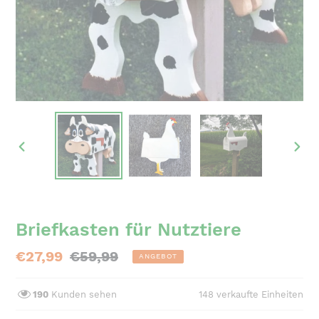
VORHERIGER
NÄC
SCHIEBER
SCH
Briefkasten für Nutztiere
Sonderpreis
€27,99
Normaler
€59,99
ANGEBOT
Preis
190
Kunden sehen
148
verkaufte Einheiten