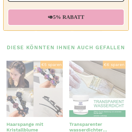
1 * Briefkasten für Nutztiere
🥑5% RABATT
AUF
AUF
AUF
TEILEN
TWITTERN
PINNEN
FACEBOOK
TWITTER
PINTEREST
TEILEN
TWITTERN
PINNEN
DIESE KÖNNTEN IHNEN AUCH GEFALLEN
Haarspange
Transparenter
€5 sparen
€6 sparen
mit
wasserdichter
Kristallblume
Beschichtungsmittel
Haarspange mit
Transparenter
Kristallblume
wasserdichter