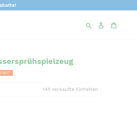
abatte!
Suchen
Einloggen
Warenk
sersprühspielzeug
GEBOT
145
verkaufte Einheiten