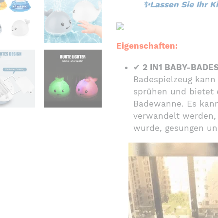
✨Lassen Sie Ihr K
hinzugefügt
Eigenschaften:
✔
2 IN1 BABY-BADES
Badespielzeug kann 
sprühen und bietet 
Badewanne. Es kann
verwandelt werden, 
wurde, gesungen und