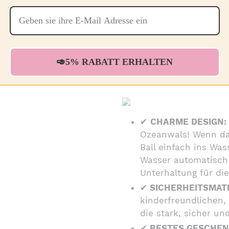
🥑5% RABATT ERHALTEN
✔
CHARME DESIGN:
Ozeanwals! Wenn da
Ball einfach ins Wa
Wasser automatisch
Unterhaltung für die
✔
SICHERHEITSMATE
kinderfreundlichen, 
die stark, sicher und
✔
BESTES GESCHENK