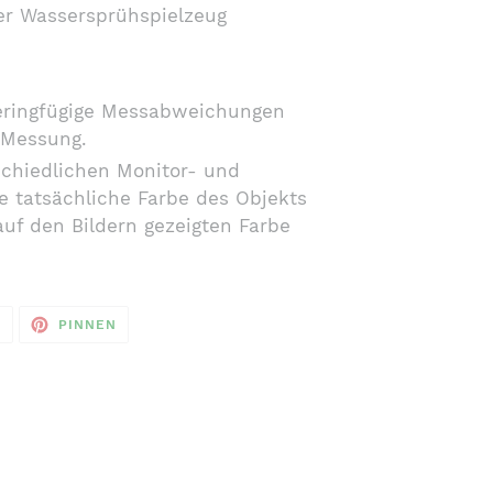
er Wassersprühspielzeug
geringfügige Messabweichungen
 Messung.
chiedlichen Monitor- und
ie tatsächliche Farbe des Objekts
auf den Bildern gezeigten Farbe
AUF
AUF
N
PINNEN
TWITTER
PINTEREST
TWITTERN
PINNEN