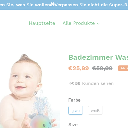
en Sie, was Sie wollen🎁Verpassen Sie nicht die Super-R
Hauptseite
Alle Produkte
Badezimmer Was
Sonderpreis
€25,99
Normaler
€59,99
AN
Preis
56
Kunden sehen
Farbe
grau
weiß
Size