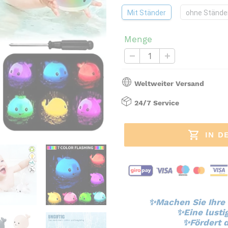
Mit Ständer
ohne Stände
Menge
Weltweiter Versand
24/7 Service
IN D
Produkt
wird
✨Machen Sie Ihre
✨Eine lusti
zum
✨Fördert 
Warenkorb