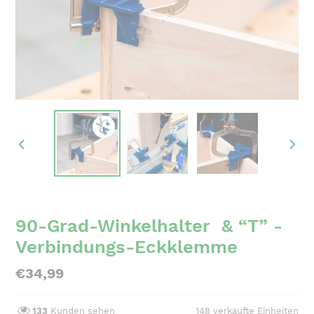
VORHERIGER
NÄC
SCHIEBER
SCH
90-Grad-Winkelhalter & “T” -
Verbindungs-Eckklemme
Normaler
€34,99
Preis
133
Kunden sehen
148
verkaufte Einheiten