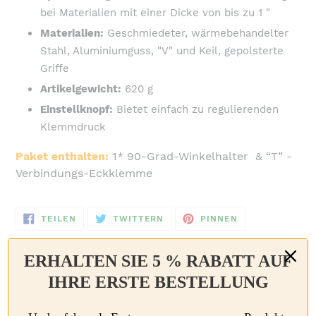
bei Materialien mit einer Dicke von bis zu 1 "
Materialien:
Geschmiedeter, wärmebehandelter
Stahl, Aluminiumguss, "V" und Keil, gepolsterte
Griffe
Artikelgewicht:
620 g
Einstellknopf:
Bietet einfach zu regulierenden
Klemmdruck
Paket enthalten:
1* 90-Grad-Winkelhalter & “T” -
Verbindungs-Eckklemme
AUF
AUF
AUF
TEILEN
TWITTERN
PINNEN
FACEBOOK
TWITTER
PINTEREST
TEILEN
TWITTERN
PINNEN
ERHALTEN SIE 5 % RABATT AUF
DIESE KÖNNTEN IHNEN AUCH GEFALLEN
IHRE ERSTE BESTELLUNG
🎄
Universelle
€20 sparen
€8 sparen