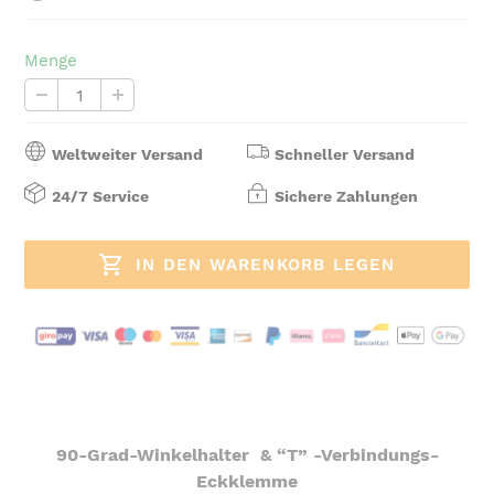
Menge
Weltweiter Versand
Schneller Versand
24/7 Service
Sichere Zahlungen
IN DEN WARENKORB LEGEN
Produkt
wird
zum
Warenkorb
90-Grad-Winkelhalter & “T” -Verbindungs-
hinzugefügt
Eckklemme