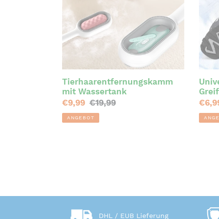
Tierhaarentfernungskamm
Univ
mit Wassertank
Grei
Sonderpreis
€9,99
Normaler
€19,99
Sond
€6,9
Preis
ANGEBOT
ANG
DHL / EUB Lieferung