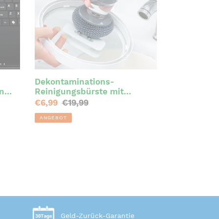
Dekontaminations-
n
Reinigungsbürste mit
Druckfunktion
Sonderpreis
€6,99
Normaler
€19,99
Preis
ANGEBOT
Geld-Zurück-Garantie