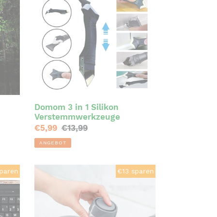
in
1
Silikon
Verstemmwerkzeuge
Domom 3 in 1 Silikon
Verstemmwerkzeuge
Sonderpreis
€5,99
Normaler
€13,99
Preis
ANGEBOT
Dekontaminations-
paren
€13 sparen
Reinigungsbürste
mit
Druckfunktion