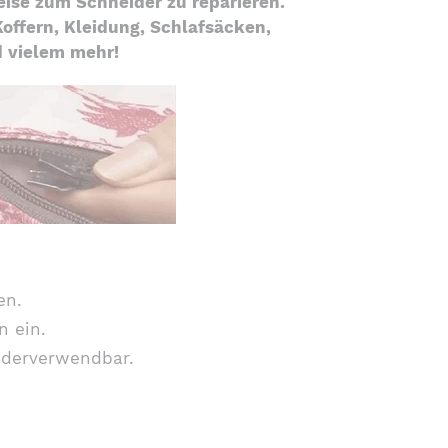
eise zum Schneider zu reparieren.
Koffern, Kleidung, Schlafsäcken,
d vielem mehr!
en.
n ein.
derverwendbar.