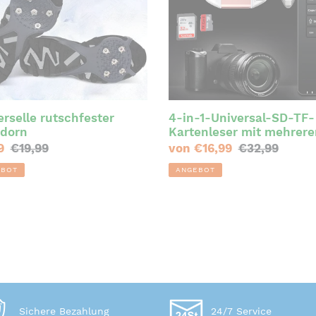
SD-
TF-
Kartenleser
mit
mehreren
Anschlüssen
erselle rutschfester
4-in-1-Universal-SD-TF-
fdorn
Kartenleser mit mehrere
Anschlüssen
erpreis
9
Normaler
€19,99
Sonderpreis
von €16,99
Normaler
€32,99
Preis
Preis
EBOT
ANGEBOT
Sichere Bezahlung
24/7 Service