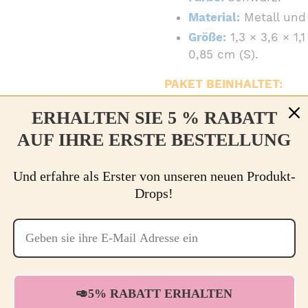
Material:
Metall und
Größe:
1,3 × 3,6 × 1,1
0,85 cm (S).
PAKET BEINHALTET:
2 große Reißverschl
ERHALTEN SIE 5 % RABATT
2 mittele Reißversc
AUF IHRE ERSTE BESTELLUNG
2 kleine Reißversch
Und erfahre als Erster von unseren neuen Produkt-
Drops!
AUF
TEILEN
TWITTER
FACEBOOK
TEILEN
DIESE KÖNNTEN IHNEN AUCH GEFALLEN
🥑5% RABATT ERHALTEN