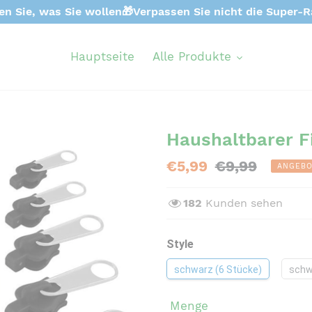
en Sie, was Sie wollen🎁Verpassen Sie nicht die Super-R
Hauptseite
Alle Produkte
Haushaltbarer F
Sonderpreis
€5,99
Normaler
€9,99
ANGEBO
Preis
182
Kunden sehen
Style
schwarz (6 Stücke)
schw
Menge