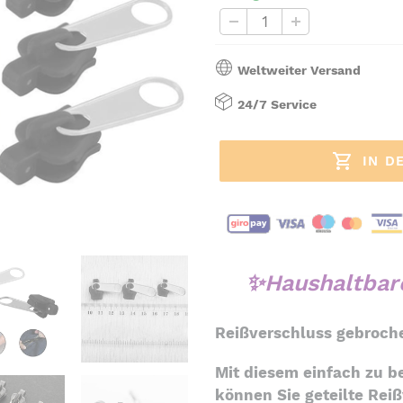
Weltweiter Versand
24/7 Service
IN D
Produkt
wird
✨Haushaltbare
zum
Warenkorb
Reißverschluss gebroch
hinzugefügt
Mit diesem einfach zu 
können Sie geteilte Rei