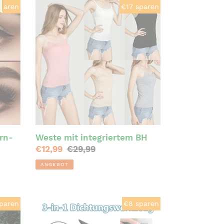
Weste
paren
€17 sparen
mit
integriertem
BH
rn-
Weste mit integriertem BH
Sonderpreis
€12,99
Normaler
€29,99
Preis
ANGEBOT
Domom
paren
€8 sparen
3