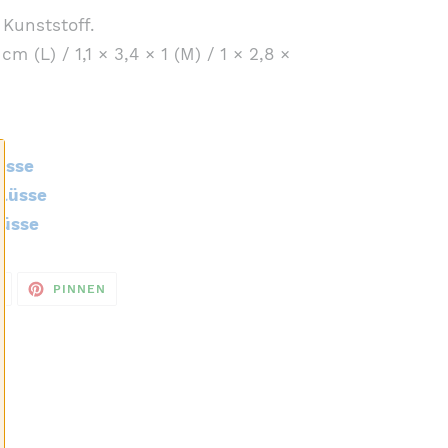
 Kunststoff.
 cm (L) / 1,1 × 3,4 × 1 (M) / 1 × 2,8 ×
üsse
hlüsse
lüsse
AUF
AUF
N
PINNEN
TWITTER
PINTEREST
TWITTERN
PINNEN