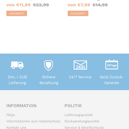
Butylkautschuk
Spielzeug, 5/ 10 Stück
Sonderpreis
von €11,99
Normaler
€22,99
Sonderpreis
von €7,99
Normaler
€14,99
Preis
Preis
ANGEBOT
ANGEBOT
DHL / EUB
Sichere
24/7 Service
Geld-Zurück-
Lieferung
Bezahlung
Garantie
INFORMATION
POLITIK
FAQs
Lieferungspolitik
Informationen zum Datenschutz
Rücksendungspolitik
Kontakt uns
Service & Verpflichtung