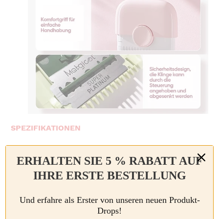
SPEZIFIKATIONEN
Material:
ABS + Edelstahl
ERHALTEN SIE 5 % RABATT AUF
Farbe:
Grün, Rosa, Grau, Orange
IHRE ERSTE BESTELLUNG
Gewicht:
50 g
Größe:
Und erfahre als Erster von unseren neuen Produkt-
Drops!