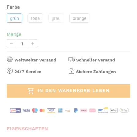
Farbe
grün
rosa
grau
orange
Menge
Weltweiter Versand
Schneller Versand
24/7 Service
Sichere Zahlungen
IN DEN WARENKORB LEGEN
Produkt
wird
EIGENSCHAFTEN
zum