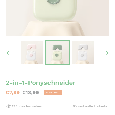
VORHERIGER
NÄC
SCHIEBER
SCH
2-in-1-Ponyschneider
Sonderpreis
€7,99
Normaler
€13,99
ANGEBOT
Preis
195
Kunden sehen
65
verkaufte Einheiten