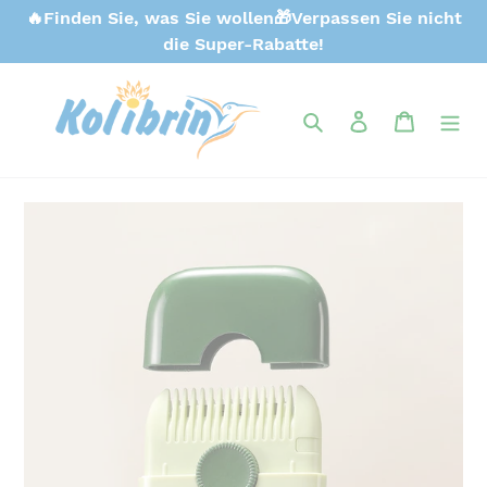
Direkt
🔥Finden Sie, was Sie wollen🎁Verpassen Sie nicht
zum
die Super-Rabatte!
Inhalt
Suchen
Einloggen
Warenk