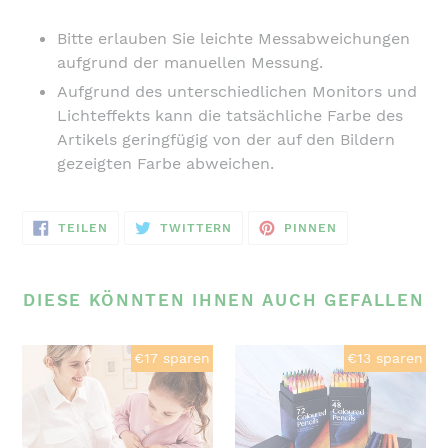
Bitte erlauben Sie leichte Messabweichungen
aufgrund der manuellen Messung.
Aufgrund des unterschiedlichen Monitors und
Lichteffekts kann die tatsächliche Farbe des
Artikels geringfügig von der auf den Bildern
gezeigten Farbe abweichen.
AUF
AUF
AUF
TEILEN
TWITTERN
PINNEN
FACEBOOK
TWITTER
PINTEREST
TEILEN
TWITTERN
PINNEN
DIESE KÖNNTEN IHNEN AUCH GEFALLEN
Multiplikationslehrmittel
🔥
€17 sparen
€13 sparen
für
Öliges
die
Buntstift-
frühkindliche
Set-