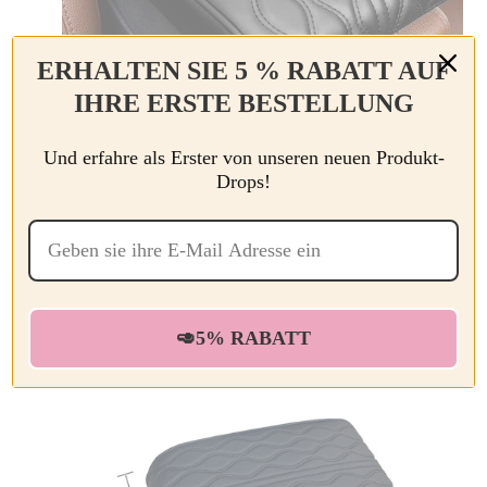
ERHALTEN SIE 5 % RABATT AUF
IHRE ERSTE BESTELLUNG
SPEZIFIKATIONEN
Und erfahre als Erster von unseren neuen Produkt-
Drops!
Material:
Microfaserleder
+Gedächtnisschaum
Farbe:
Grau, Schwarz, Beige, Braun
Anlass:
Auto
Stil:
Elegant
Größe:
🥑5% RABATT