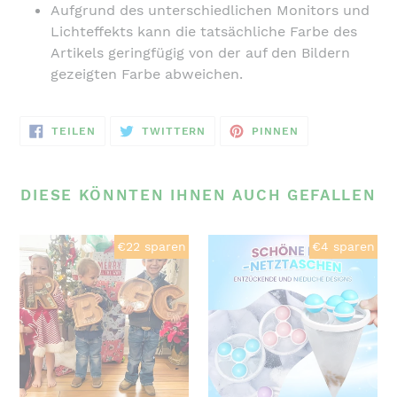
Aufgrund des unterschiedlichen Monitors und
Lichteffekts kann die tatsächliche Farbe des
Artikels geringfügig von der auf den Bildern
gezeigten Farbe abweichen.
AUF
AUF
AUF
TEILEN
TWITTERN
PINNEN
FACEBOOK
TWITTER
PINTEREST
TEILEN
TWITTERN
PINNEN
DIESE KÖNNTEN IHNEN AUCH GEFALLEN
Sparschwein-
Haar-
€22 sparen
€4 sparen
Geschenk
Filterbeutel
für
Für
Kinder
Waschmaschine