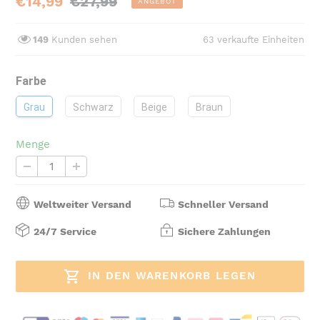
Sonderpreis
€14,99
Normaler
€27,99
ANGEBOT
Preis
149
Kunden sehen
63
verkaufte Einheiten
Farbe
Grau
Schwarz
Beige
Braun
Menge
Weltweiter Versand
Schneller Versand
24/7 Service
Sichere Zahlungen
IN DEN WARENKORB LEGEN