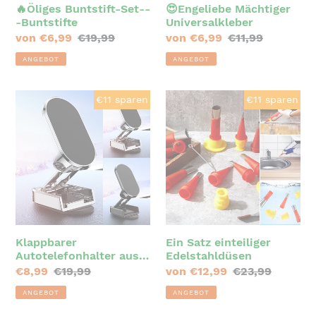
🔥Öliges Buntstift-Set--
😍Engeliebe Mächtiger
-Buntstifte
Universalkleber
Sonderpreis
von €6,99
Normaler
€19,99
Sonderpreis
von €6,99
Normaler
€11,99
Preis
Preis
ANGEBOT
ANGEBOT
Klappbarer
Ein
€11 sparen
€11 sparen
Autotelefonhalter
Satz
aus
einteiliger
Metall
Edelstahldüsen
Klappbarer
Ein Satz einteiliger
Autotelefonhalter aus
Edelstahldüsen
Metall
Sonderpreis
€8,99
Normaler
€19,99
Sonderpreis
von €12,99
Normaler
€23,99
Preis
Preis
ANGEBOT
ANGEBOT