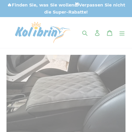
Direkt
🔥Finden Sie, was Sie wollen🎁Verpassen Sie nicht
zum
die Super-Rabatte!
Inhalt
Suchen
Einloggen
Warenk