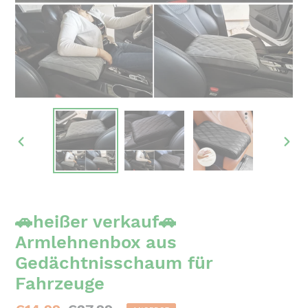
VORHERIGER
NÄC
SCHIEBER
SCH
🚗heißer verkauf🚗
Armlehnenbox aus
Gedächtnisschaum für
Fahrzeuge