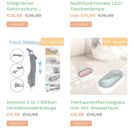
Integrierter
Multifunktionale LED-
Gehörschutz
Taschenlampe
Winddichte Mütze
Sonderpreis
€18,99
Normaler
€39,99
Sonderpreis
von €11,99
Normaler
€19,99
Schal
Preis
Preis
ANGEBOT
ANGEBOT
Domom
Tierhaarentfernungska
€8 sparen
€10 sparen
3
mit
in
Wassertank
1
Silikon
Verstemmwerkzeuge
Domom 3 in 1 Silikon
Tierhaarentfernungska
Verstemmwerkzeuge
mm mit Wassertank
Sonderpreis
€5,99
Normaler
€13,99
Sonderpreis
€9,99
Normaler
€19,99
Preis
Preis
ANGEBOT
ANGEBOT