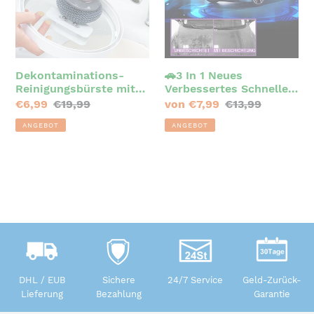
Neues
Verbessertes
Schnelles
Autobeschichtungsspray
Dekontaminations-
🚗3 In 1 Neues
Reinigungsbürste mit
Verbessertes Schnelles
Druckfunktion
Autobeschichtungsspra
Sonderpreis
€6,99
Normaler
€19,99
Sonderpreis
von €7,99
Normaler
€13,99
y
Preis
Preis
ANGEBOT
ANGEBOT
DHL / EUB
Sichere
24/7 Service
Geld-Zurück-
Lieferung
Bezahlung
Garantie