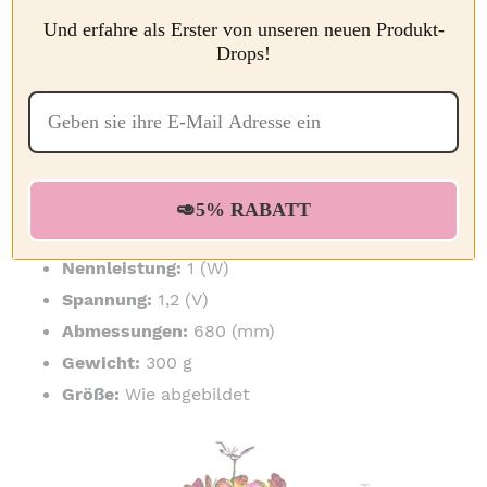
Und erfahre als Erster von unseren neuen Produkt-
Drops!
SPEZIFIKATIONEN
Typ:
Solar-Schmetterlingslicht
Material:
ABS
Kontinuierliche Beleuchtungszeit:
6-12
Stunden
🥑5% RABATT
Schutzklasse:
IP65
Nennleistung:
1 (W)
Spannung:
1,2 (V)
Abmessungen:
680 (mm)
Gewicht:
300 g
Größe:
Wie abgebildet