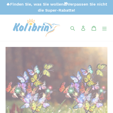
Direkt
🔥Finden Sie, was Sie wollen🎁Verpassen Sie nicht
zum
die Super-Rabatte!
Inhalt
Suchen
Einloggen
Warenk