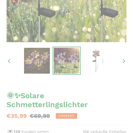
VORHERIGER
NÄC
SCHIEBER
SCH
🌞✨Solare
Schmetterlingslichter
Sonderpreis
€35,99
Normaler
€69,99
ANGEBOT
Preis
130
Kunden sehen
168
verkaufte Einheiten