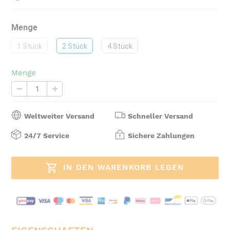
Menge
1 Stück
2 Stück
4 Stück
Menge
Weltweiter Versand
Schneller Versand
24/7 Service
Sichere Zahlungen
IN DEN WARENKORB LEGEN
Produkt
wird